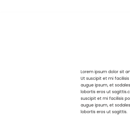
Pular
para
o
conteúdo
Lorem ipsum dolor sit ame
Ut suscipit et mi facilis
augue ipsum, et sodales 
lobortis eros ut sagittis.
suscipit et mi facilisis 
augue ipsum, et sodales 
lobortis eros ut sagittis.